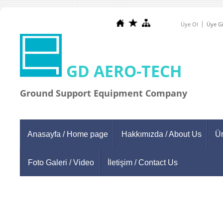
Üye Ol
Üye Gi
GD AERO-TECH
Ground Support Equipment Company
Anasayfa / Home page
Hakkımızda / About Us
Ür
Foto Galeri / Video
İletişim / Contact Us