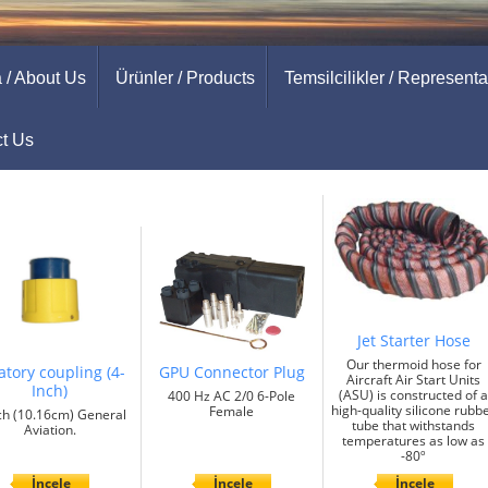
 / About Us
Ürünler / Products
Temsilcilikler / Representa
ct Us
Jet Starter Hose
Our thermoid hose for
atory coupling (4-
GPU Connector Plug
Aircraft Air Start Units
Inch)
(ASU) is constructed of a
400 Hz AC 2/0 6-Pole
high-quality silicone rubb
Female
ch (10.16cm) General
tube that withstands
Aviation.
temperatures as low as
-80º
İncele
İncele
İncele