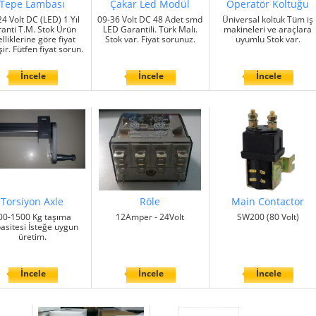
Tepe Lambası
Çakar Led Modül
Operatör Koltuğu
4 Volt DC (LED) 1 Yıl
09-36 Volt DC 48 Adet smd
Üniversal koltuk Tüm iş
ranti T.M. Stok Ürün
LED Garantili. Türk Malı.
makineleri ve araçlara
lliklerine göre fiyat
Stok var. Fiyat sorunuz.
uyumlu Stok var.
ir. Fütfen fiyat sorun.
İncele
İncele
İncele
Torsiyon Axle
Röle
Main Contactor
00-1500 Kg taşıma
12Amper - 24Volt
SW200 (80 Volt)
asitesi İsteğe uygun
üretim.
İncele
İncele
İncele