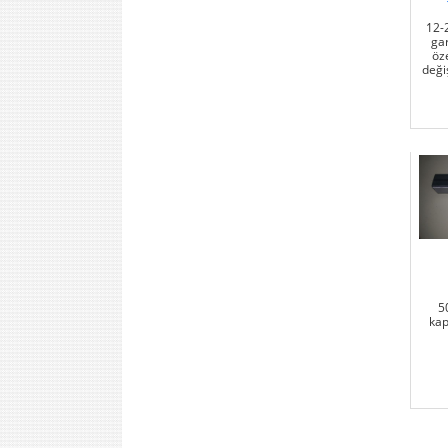
12-2
ga
öze
değiş
5
kap