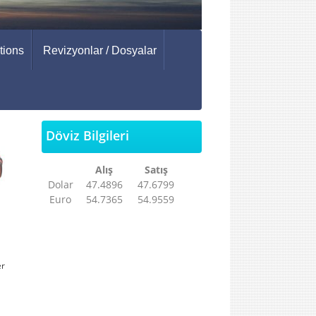
tions
Revizyonlar / Dosyalar
Döviz Bilgileri
Alış
Satış
Dolar
47.4896
47.6799
Euro
54.7365
54.9559
er