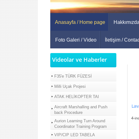
Anasayfa / Home page
Hakkımızda
Foto Galeri / Video
İletişim / Conta
Videolar ve Haberler
F35'e TÜRK FÜZESİ
Milli Uçak Projesi
ATAK HELİKOPTER TAI
Lav
Aircraft Marshalling and Push
back Procedure
4-in
Aurion Learning Turn Around
Coordinator Training Program
VIP/CIP LED TABELA