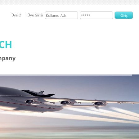
Üye Ol
Üye Girişi
ECH
mpany