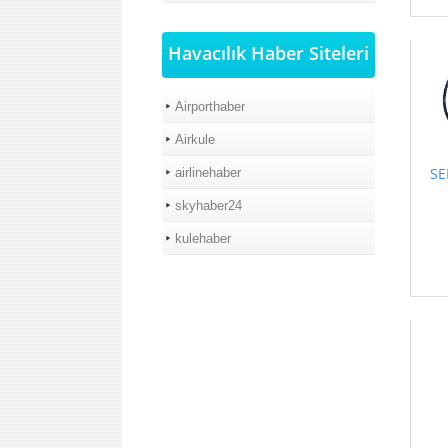
Havacılık Haber Siteleri
Airporthaber
Airkule
SE
airlinehaber
skyhaber24
kulehaber